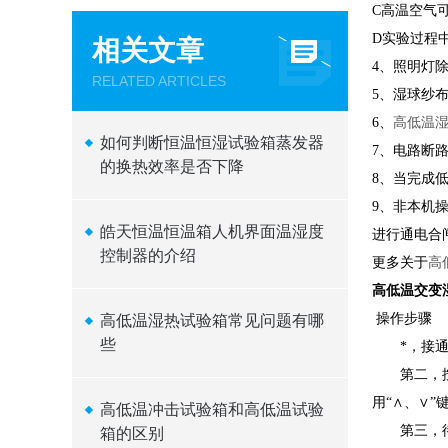
C高温空气
D实验过程
相关文章
4、照明灯
RELATED ARTICLES
5、湿球纱
6、
高低温
如何判断恒温恒湿试验箱蒸发器
7、电路断
的换热效率是否下降
8、当完成
9、非本机
皓天恒温恒温箱人机界面温湿度
进行通电合
控制器的介绍
更多关于
高
高低温交变
操作步骤
高低温湿热试验箱常见问题有哪
些
*，接通电
第二，按下
用“∧、∨”
高低温冲击试验箱和高低温试验
第三，待设
箱的区别