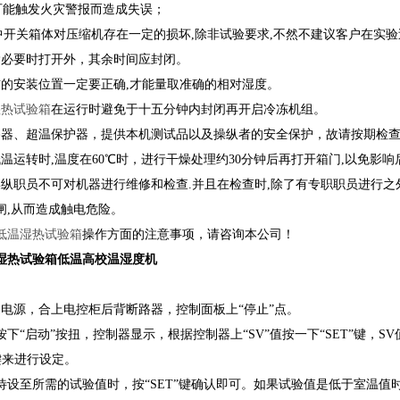
可能触发火灾警报而造成失误；
中开关箱体对压缩机存在一定的损坏,除非试验要求,不然不建议客户在实
除必要时打开外，其余时间应封闭。
布的安装位置一定要正确,才能量取准确的相对湿度。
湿热试验箱
在运行时避免于十五分钟内封闭再开启冷冻机组。
路器、超温保护器，提供本机测试品以及操纵者的安全保护，故请按期检
低温运转时,温度在60℃时，进行干燥处理约30分钟后再打开箱门,以免
操纵职员不可对机器进行维修和检查.并且在检查时,除了有专职职员进行之
闸,从而造成触电危险。
低温湿热试验箱
操作方面的注意事项，请咨询本公司！
湿热试验箱低温高校温湿度机
源，合上电控柜后背断路器，控制面板上“停止”点。
“启动”按扭，控制器显示，根据控制器上“SV”值按一下“SET”键，S
键来进行设定。
至所需的试验值时，按“SET”键确认即可。如果试验值是低于室温值时