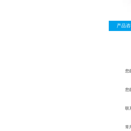
产品咨
您
您
联
常