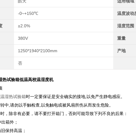
皓天
适用领域
-0~+150℃
温度波动
度
±2.0%
湿度范围
380V
重量
1250*1940*2100mm
产地
否
湿热试验箱低温高校温湿度机
项
低温湿热试验箱
时一定要保证是安全确实的接地,以免产生静电感应。
运转中,请勿以手触检查,以免触电或被风扇所伤从而发生危险。
行时，除非有必要，请不要打开箱门，否则可能导致下列不良的后果：
冲出箱外；
仍旧保持高温；