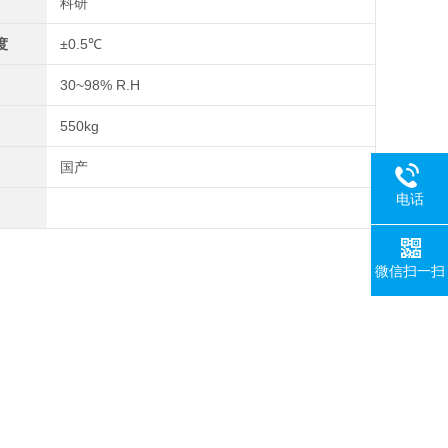
科研
度
±0.5℃
30~98% R.H
550kg
国产
电话
微信扫一扫