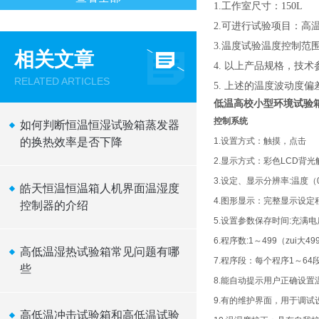
1.工作室尺寸：150L
2.可进行试验项目：
3.温度试验温度控制范围：
相关文章
4.
以上产品规格，技术
RELATED ARTICLES
5.
上述的温度波动度偏差
低温高校小型环境试验
控制系统
如何判断恒温恒湿试验箱蒸发器
的换热效率是否下降
1.设置方式：触摸，点击
2.显示方式：彩色LCD背
3.设定、显示分辨率:温度（0
皓天恒温恒温箱人机界面温湿度
4.图形显示：完整显示设定
控制器的介绍
5.设置参数保存时间:充满电
6.程序数:1～499（zui大
高低温湿热试验箱常见问题有哪
7.程序段：每个程序1～6
些
8.能自动提示用户正确设置
9.有的维护界面，用于调
高低温冲击试验箱和高低温试验