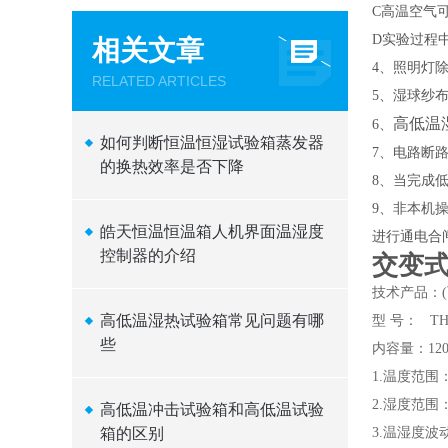
C高温空气
D实验过程
相关文章
4、照明灯
RELATED ARTICLES
5、湿球纱
高低温
6、
如何判断恒温恒湿试验箱蒸发器
7、电路断
的换热效率是否下降
8、当完成
9、非本机
皓天恒温恒温箱人机界面温湿度
进行通电合
控制器的介绍
交变
技术产品：
高低温湿热试验箱常见问题有哪
型 号： THC
些
内容量：120
1.温度范围
2.湿度范围：
高低温冲击试验箱和高低温试验
箱的区别
3.温湿度波动