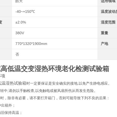
皓天
适用领域
-40~+150℃
温度波动
度
±2.0%
湿度范围
380V
重量
770*1320*1900mm
产地
否
式高低温交变湿热环境老化检测试验箱
事项
低温湿热试验箱
时一定要保证是安全确实的接地,以免产生静电感应。
运转中,请勿以手触检查,以免触电或被风扇所伤从而发生危险。
行时，除非有必要，请不要打开箱门，否则可能导致下列不良的后果：
冲出箱外；
仍旧保持高温；