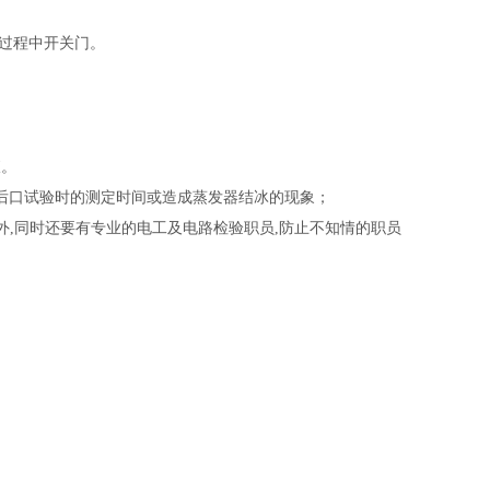
验过程中开关门。
查。
影响后口试验时的测定时间或造成蒸发器结冰的现象；
外,同时还要有专业的电工及电路检验职员,防止不知情的职员