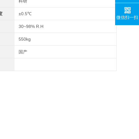
科研
度
±0.5℃
微信扫一扫
30~98% R.H
550kg
国产