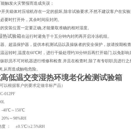
可能触发火灾警报而造成失误；
中开关箱体对压缩机存在一定的损坏,除非试验要求,不然不建议客户在实
除必要时打开外，其余时间应封闭。
布的安装位置一定要正确,才能量取准确的相对湿度。
湿热试验箱
在运行时避免于十五分钟内封闭再开启冷冻机组。
路器、超温保护器，提供本机测试品以及操纵者的安全保护，故请按期检
低温运转时,温度在60℃时，进行干燥处理约30分钟后再打开箱门,以免
操纵职员不可对机器进行维修和检查.并且在检查时,除了有专职职员进行之
闸,从而造成触电危险。
式高低温交变湿热环境老化检测试验箱
(可以根据客户的要求定做非标产品）
-012PF
0L
：-40℃～150℃
20%～98%RH
度 ： ±0.5℃/±2.5%RH