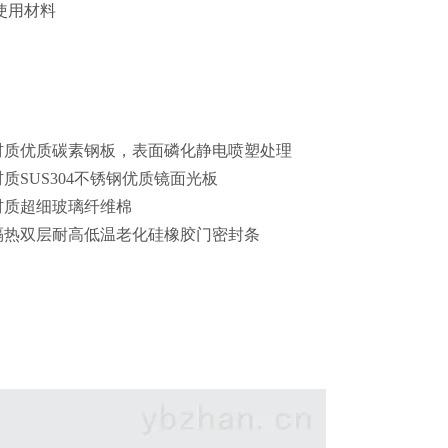
使用材料
材质
优质碳素钢板，表面磷化静电喷塑处理
材质
SUS304不锈钢优质镜面光板
材质
超细玻璃纤维棉
隔热
双层耐高低温老化硅橡胶门密封条