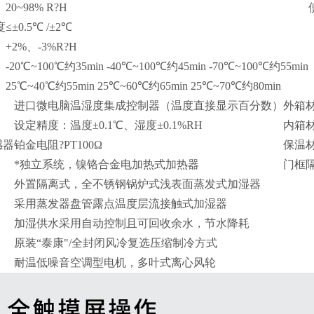
20~98% R?H
度
≤±0.5℃ /±2℃
+2%、-3%R?H
-20℃~100℃约35min -40℃~100℃约45min -70℃~100℃约55min
25℃~40℃约55min 25℃~60℃约65min 25℃~70℃约80min
进口微电脑温湿度集成控制器（温度直接显示百分数）
外箱
设定精度：温度±0.1℃、湿度±0.1%RH
内箱
感器
铂金电阻?PT100Ω
保温
*独立系统，镍铬合金电加热式加热器
门框
外置隔离式，全不锈钢锅炉式浅表面蒸发式加湿器
采用蒸发器盘管露点温度层流接触式加湿器
加湿供水采用自动控制且可回收余水，节水降耗
原装“泰康"/全封闭风冷复选压缩制冷方式
耐温低噪音空调型电机，多叶式离心风轮