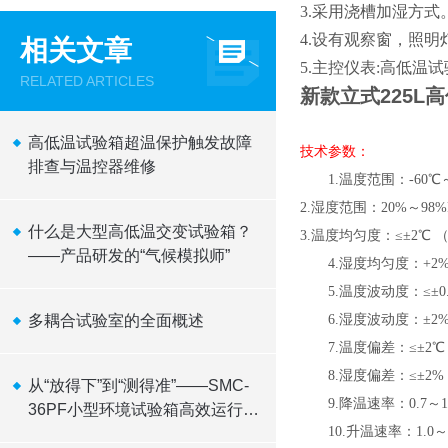
3.采用浇槽加湿方式
4.设有
观察窗
，
照明
相关文章
5.主控仪表:高低温
RELATED ARTICLES
新款立式225L
高低温试验箱超温保护触发故障
技术参数：
排查与温控器维修
1.温度范围：-60℃～
2.湿度范围：20%～9
什么是大型高低温交变试验箱？
3.温度均匀度：≤±2℃
——产品研发的“气候模拟师”
4.湿度均匀度：+2% -
5.温度波动度：≤±0.
多耦合试验室的全面概述
6.湿度波动度：±2
7.温度偏差：≤±2℃
8.湿度偏差：≤±2%
从“放得下”到“测得准”——SMC-
9.降温速率：0.7～1.0
36PF小型环境试验箱高效运行逻
10.升温速率：1.0～3.
辑