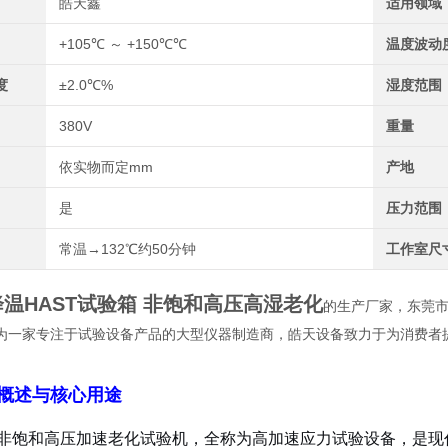
皓天鑫
适用领域
+105℃ ～ +150℃℃
温度波动
度
±2.0℃%
湿度范围
380V
重量
依实物而定mm
产地
是
压力范围
常温→132℃约50分钟
工作室尺
温HAST试验箱 非饱和高压高湿老化
的生产厂家，东莞
为一家专注于试验设备产品的大型仪器制造商，皓天设备致力于为消费者
概述与核心用途
ST非饱和高压加速老化试验机，全称为高加速应力试验设备，是