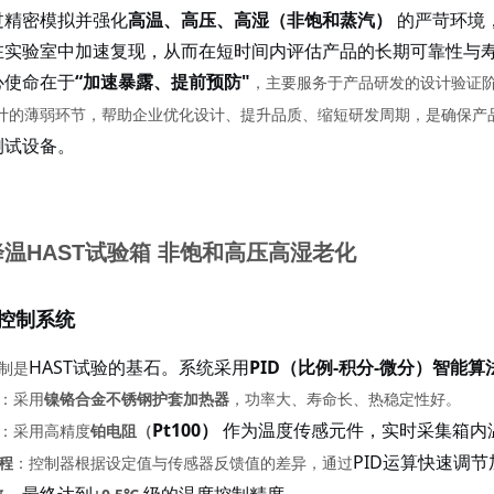
过精密模拟并强化
高温、高压、高湿（非饱和蒸汽）
的严苛环境
在实验室中加速复现，从而在短时间内评估产品的长期可靠性与
心使命在于
“加速暴露、提前预防"
，主要服务于产品研发的设计验证
计的薄弱环节，帮助企业优化设计、提升品质、缩短研发周期，是确保产
测试设备。
温HAST试验箱 非饱和高压高湿老化
控制系统
HAST试验的基石。系统采用
PID（比例-积分-微分）智能
制是
：采用
镍铬合金不锈钢护套加热器
，功率大、寿命长、热稳定性好。
Pt100）
作为温度传感元件，实时采集箱内
：采用高精度
铂电阻（
PID运算快速调
程
：控制器根据设定值与传感器反馈值的差异，通过