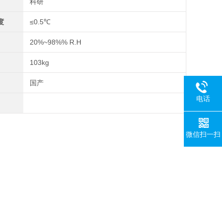
科研
度
≤0.5℃
20%~98%% R.H
103kg
国产
电话
微信扫一扫