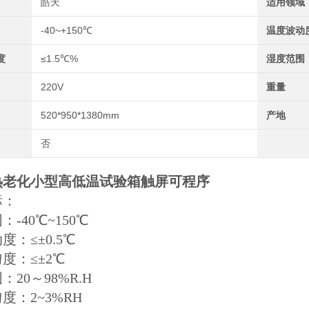
皓天
适用领域
-40~+150℃
温度波动
度
≤1.5℃%
湿度范围
220V
重量
520*950*1380mm
产地
否
热老化小型高低温试验箱触屏可程序
标：
-40℃~150℃
度：≤±0.5℃
度：≤±2℃
20～98%R.H
度：2~3%RH