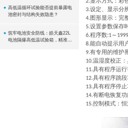
显示方式：彩
2.
高低温循环试验能否提前暴露电
设定、显示分
3.
池密封与结构失效隐患？
图形显示：完
4.
设置参数保存
5.
筑牢电池安全防线：皓天鑫22L
程序数
～
6.
:1
199
电池隔爆高低温试验箱，精准温
能自动提示用
8.
控，可靠隔爆
有专用的维护
9.
温湿度校正：
10.
具有程序运行
11.
具有程序跳段
12.
具有程序停止
13.
有断电恢复功
14.
控制模式：恒
15.