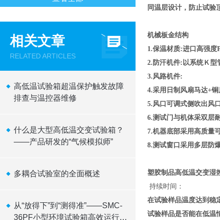
同温层设计，防止试验
机械板金结构
相关文章
1.保温材质:进口高强
RELATED ARTICLES
2.防汗机件:以系统Ｋ
3.风路机件:
高低温试验箱超温保护触发故障
4.采用日制风扇马达
排查与温控器维修
5.风口可调式侧吹出风
6.测试门与机体采双层
什么是大型高低温交变试验箱？
7.机器底部采用高质量
——产品研发的“气候模拟师”
8.测试窗口采用多层防
塑胶制品高低温交变湿热
多耦合试验室的全面概述
持续时间：
在试验样品温度达到稳定
从“放得下”到“测得准”——SMC-
试验样品是否能在低温
36PF小型环境试验箱高效运行逻