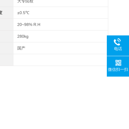
大专院校
度
±0.5℃
20~98% R.H
280kg
国产
电话
微信扫一扫