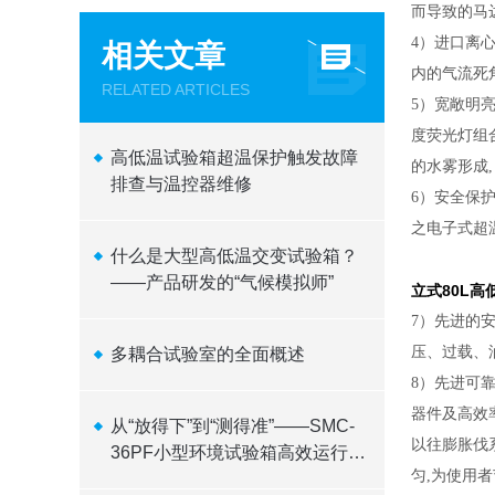
而导致的马
4）进口离
相关文章
内的气流死
RELATED ARTICLES
5）宽敞明
度荧光灯组
高低温试验箱超温保护触发故障
的水雾形成
排查与温控器维修
6）安全保
之电子式超
什么是大型高低温交变试验箱？
——产品研发的“气候模拟师”
立式80L
7）先进的
压、过载、
多耦合试验室的全面概述
8）先进可靠
器件及高效
从“放得下”到“测得准”——SMC-
以往膨胀伐
36PF小型环境试验箱高效运行逻
匀,为使用
辑