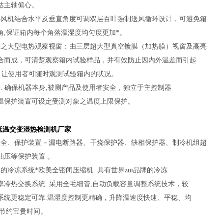
达主轴偏心。
心风机结合水平及垂直角度可调双层百叶强制送风循环设计，可避免箱
角,保证箱内每个角落温湿度均匀度更加*。
亮之大型电热观察视窗：由三层超大型真空镀膜（加热膜）视窗及高亮
合而成，可清楚观察箱内试验样品，并有效防止因内外温差而引起
, 让使用者可随时观测试验箱内的状况。
护. 确保机器本身,被测产品及使用者安全，独立于主控制器
温保护装置可设定受测对象之温度上限保护。
高低温交变湿热检测机厂家
安全、保护装置－漏电断路器、干烧保护器、缺相保护器、制冷机组超
油压等保护装置 。
的冷冻系统*欧美全密闭压缩机. 具有世界zui品牌的冷冻
率冷热交换系统. 采用全毛细管,自动负载容量调整系统技术，较
系统更稳定可靠.温湿度控制更精确，升降温速度快速、平稳、均
者节约宝贵时间。