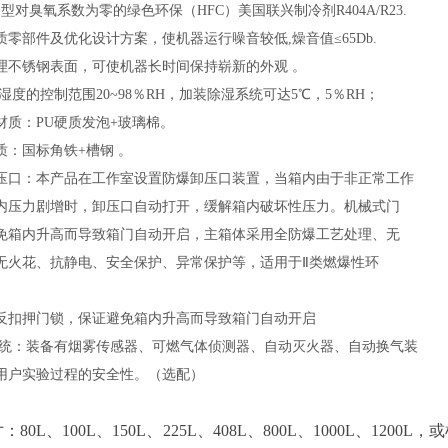
型对臭氧系数为零的绿色环保（HFC）美国联兴制冷剂R404A/R23.
质零部件及优化设计方案，使机器运行噪音较低,燥音值≤65Db.
处理不锈钢表面，可使机器长时间保持崭新的外观 。
温湿度的控制范围20~98％RH，加装除湿系统可达5℃，5％RH；
材质：PU硬质发泡+玻璃棉。
质：国标角铁+槽钢 。
卸压口：本产品在工作室设置防爆卸压口装置，当箱内由于非正常工作
内压力剧增时，卸压口自动打开，缓解箱内破坏性压力。机械式门
免箱内升高而导致箱门自动开启，主箱体采用全防爆工艺处理、无
无火花、抗静电、安全保护、异常保护等，适用于Ⅱ类燃爆性环
式反扣押门锁，保证避免箱内升高而导致箱门自动开启
全系统：装备有烟雾传感器、可燃气体侦测器、自动灭火器、自动换气装
用户实验过程的安全性。（选配）
寸：
80L、100L、150L、225L、408L、800L、1000L
、
120
0L
，
或