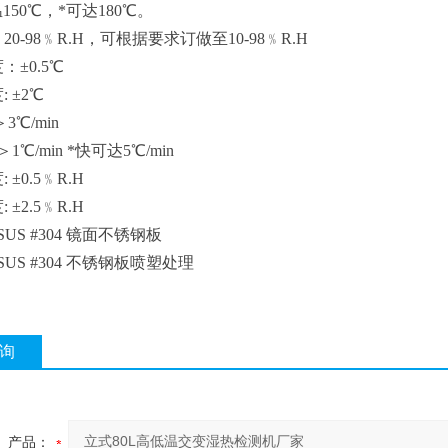
150℃，*可达180℃。
：
20-98﹪R.H，可根据要求订做至10-98﹪R.H
度：
±0.5℃
度
: ±2℃
＞3℃/min
 ＞1℃/min *快可达5℃/min
度
: ±0.5﹪R.H
度
: ±2.5﹪R.H
 SUS #304 镜面不锈钢板
 SUS #304 不锈钢板
喷塑处理
询
产品：