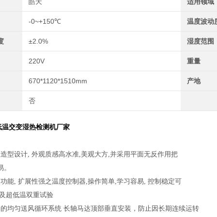
皓天
适用领域
-0~+150℃
温度波动
度
±2.0%
湿度范围
220V
重量
670*1120*1510mm
产地
否
高低温交变湿热检测机厂家
造型设计, 外观质感高水准,美观大方,并采用平面无反作用把
易。
功能, 扩展性强之温度控制器,操作简单,学习容易, 控制稳定可
温及超低温双重试验
良的均匀送风循环系统 长轴马达顶部垂直安装，防止因长期连续运转