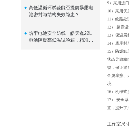
9）采用进口
高低温循环试验能否提前暴露电
10）采用优
池密封与结构失效隐患？
11）纹路
12） 超宽
筑牢电池安全防线：皓天鑫22L
13）保温层
电池隔爆高低温试验箱，精准温
14）底座材
控，可靠隔爆
15）防爆
状态导致箱
锁，保证避
金属摩擦、
境。
16）机械
17） 安
置，提升了
工作室尺