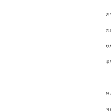
您
您
联
常
详
补