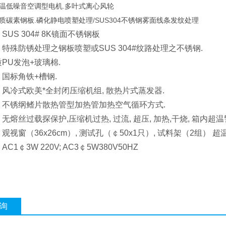
温低噪音空调型电机
.
多叶式离心风轮
质碳素钢板
.
磷化静电喷塑处理
/SUS304
不锈钢雾面线条发纹处理
SUS 304# 8K镜面不锈钢板
特殊防锈处理之钢板喷塑或SUS 304#纹路处理之不锈钢.
质
PU发泡+玻璃棉.
国标角铁+槽钢.
风冷式欧美*全封闭压缩机组, 散热片式蒸发器.
不锈纲鳍片散热管型加热管加热空气循环方式.
无熔丝过载探保护,压缩机过热, 过流, 超压, 加热,干烧, 箱内超
观视窗（36x26cm）, 测试孔（￠50x1只）, 试料架（2组） 超
AC1￠3W 220V; AC3￠5W380V50HZ
询