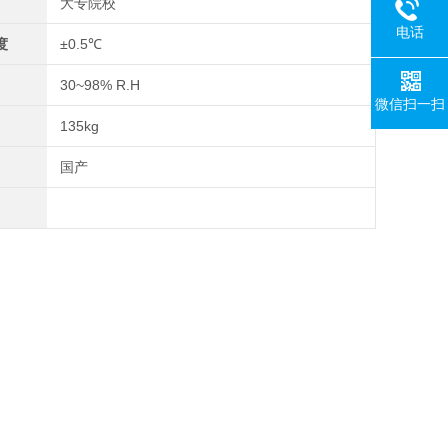
大专院校
电话
度
±0.5℃
30~98% R.H
微信扫一扫
135kg
国产