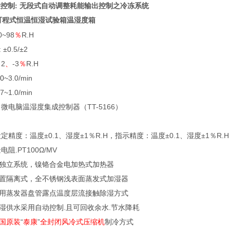
量控制: 无段式自动调整耗能输出控制之冷冻系统
L可程式恒温恒湿试验箱温湿度箱
0~
98
％
R.H
:
±0.5
/±2
＋
2
、
-3
％
R.H
.0~
3.0
/min
.7~
1.0/min
口微电脑温湿度集成控制器（
TT-5166
）
设定精度：温度
±0.1
、湿度
±1
％
R.H
，指示精度：温度
±0.1
、湿度
±1
％
R.H
金电阻
.PT100Ω/MV
独立系统，镍铬合金电加热式加热器
置隔离式，全不锈钢浅表面蒸发式加湿器
用蒸发器盘管露点温度层流接触除湿方式
湿供水采用自动控制
.
且可回收余水
.
节水降耗
国原装
“
泰康
”
全封闭风冷式压缩机
制冷方式