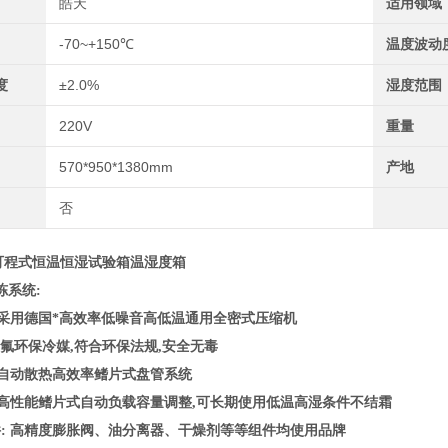
皓天
适用领域
-70~+150℃
温度波动
度
±2.0%
湿度范围
220V
重量
570*950*1380mm
产地
否
L可程式恒温恒湿试验箱温湿度箱
冻系统:
: 采用德国*高效率低噪音高低温通用全密式压缩机
 非氟环保冷媒,符合环保法规,安全无毒
: 自动散热高效率鳍片式盘管系统
: 高性能鳍片式自动负载容量调整,可长期使用低温高湿条件不结霜
件: 高精度膨胀阀、油分离器、干燥剂等等组件均使用品牌