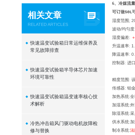
6、冷媒流
可订做50
相关文章
湿度范围
;
2
RELATED ARTICLES
波动
/
均匀度
湿度偏差
:
快速温变试验箱日常运维保养及
升温速率
: 1
常见故障排查
降温速率
: 0
控制器
:
进
快速温变试验箱半导体芯片加速
环境可靠性
精度范围
:
传感器
:
铂
快速温变试验箱温变速率核心技
加热系统
:
全
术解析
加湿系统
:
外
除湿系统
:
采
供水系统
:
加
冷热冲击箱风门驱动电机故障检
制冷系统
:
法
修与替换