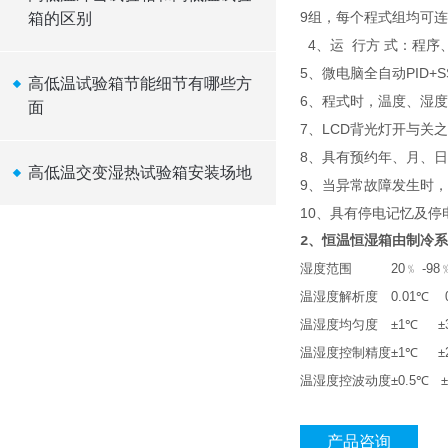
9组，每个程式组均可
箱的区别
4、运 行方 式：程序
5、微电脑全自动PID+
高低温试验箱节能细节有哪些方
6、程式时，温度、湿
面
7、LCD背光灯开与关
8、具有预约年、月、
高低温交变湿热试验箱安装场地
9、当异常故障发生时，
10、具有停电记忆及停
2、恒温恒湿箱由制冷
湿度范围
20﹪ -9
温湿度解析度
0.01℃ 
温湿度均匀度
±1℃ ±3
温湿度控制精度
±1℃ ±2
温湿度控波动度
±0.5℃ 
产品咨询