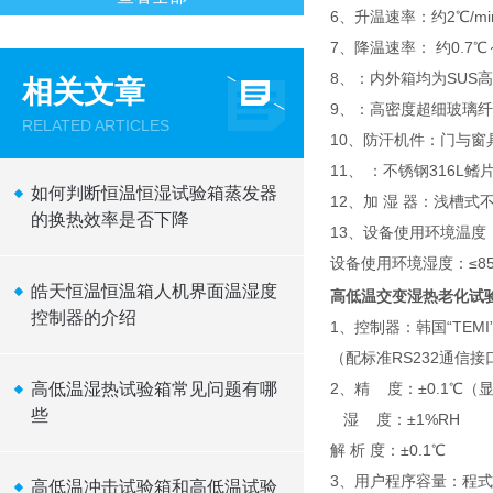
6、升温速率：约2℃/mi
7、降温速率： 约0.7℃～
8、：内外箱均为SUS
相关文章
9、：高密度超细玻璃
RELATED ARTICLES
10、防汗机件：门与窗
11、 ：不锈钢316L
如何判断恒温恒湿试验箱蒸发器
12、加 湿 器：浅槽
的换热效率是否下降
13、设备使用环境温度：
设备使用环境湿度：≤85
皓天恒温恒温箱人机界面温湿度
高低温交变湿热老化试
控制器的介绍
1、控制器：韩国“TE
（配标准RS232通信
高低温湿热试验箱常见问题有哪
2、精 度：±0.1℃（
些
湿 度：±1%RH
解 析 度：±0.1℃
3、用户程序容量：程式z
高低温冲击试验箱和高低温试验