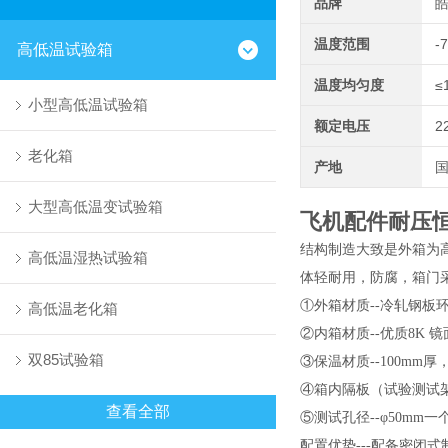
品牌
温度范围
-
高低温试验箱
温度均匀度
≤
小型高低温试验箱
额定电压
2
老化箱
产地
大型高低温变试验箱
飞机配件耐压
结构制造大致是外箱为高级
高低温湿热试验箱
体轻耐用，防腐，箱门
①外箱材质--冷轧钢
高低温老化箱
②内箱材质--优质8K 镜
双85试验箱
③保温材质--100mm
④箱内隔板（试验测试架
查看全部
⑤测试孔径--φ50m
配置优势---配备密闭