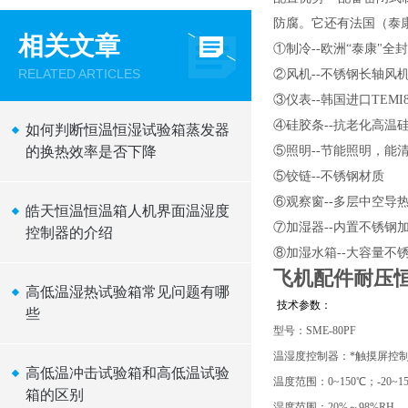
防腐。它还有法国（泰康
相关文章
①制冷--欧洲“泰康"全
RELATED ARTICLES
②风机--不锈钢长轴风
③仪表--韩国进口TEMI8
④硅胶条--抗老化高温
如何判断恒温恒湿试验箱蒸发器
的换热效率是否下降
⑤照明--节能照明，能
⑤铰链--不锈钢材质
⑥观察窗--多层中空导
皓天恒温恒温箱人机界面温湿度
⑦加湿器--内置不锈钢
控制器的介绍
⑧加湿水箱--大容量不
飞机配件耐压
高低温湿热试验箱常见问题有哪
技术参数：
些
型号：SME-80PF
温湿度控制器：*触摸屏控
高低温冲击试验箱和高低温试验
温度范围：0~150℃；-20~150
箱的区别
湿度范围：20%～98%RH