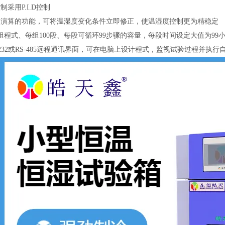
制采用P.I.D控制
动演算的功能，可将温湿度变化条件立即修正，使温湿度控制更为精稳定
0组程式、每组100段、每段可循环99步骤的容量，每段时间设定大值为99小
-232或RS-485远程通讯界面，可在电脑上设计程式，监视试验过程并执