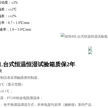
动度：±2%
差：≤±2℃
差：≤±2%
0.7～1.0℃/min
：1.0～3.0℃/min
0L台式恒温恒湿试验箱质保2年
统
控制仪表采用触摸屏控制器。
.1℃（显示范围）
0.1℃；
器：PT100铂金电阻测温体；
式：热平衡调温调湿方式；所有电器均采用（施耐德）系列产品