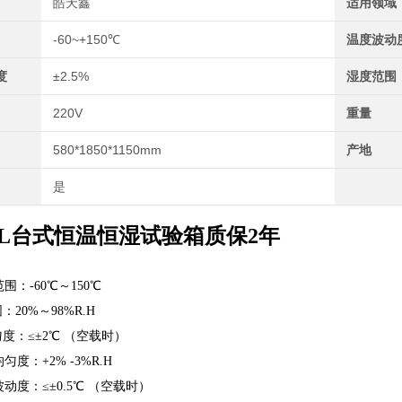
皓天鑫
适用领域
-60~+150℃
温度波动
度
±2.5%
湿度范围
220V
重量
580*1850*1150mm
产地
是
0L台式恒温恒湿试验箱质保2年
：-60℃～150℃
：20%～98%R.H
度：≤±2℃ （空载时）
度：+2% -3%R.H
度：≤±0.5℃ （空载时）