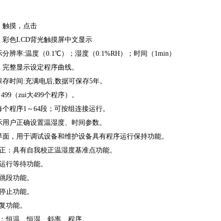
：触摸，点击
：彩色LCD背光触摸屏中文显示
示分辨率:温度（0.1℃）；湿度（0.1%RH）；时间（1min）
示：完整显示设定程序曲线。
保存时间:充满电后,数据可保存5年。
～499（zui大499个程序）。
每个程序1～64段；可按组连接运行。
提示用户正确设置温湿度、时间参数。
护界面，用于调试设备和维护设备具有程序运行保持功能。
度校正：具有自我校正温湿度基准点功能。
序运行等待功能。
序跳段功能。
序停止功能。
恢复功能。
模式：恒温、恒湿、斜率、程序。