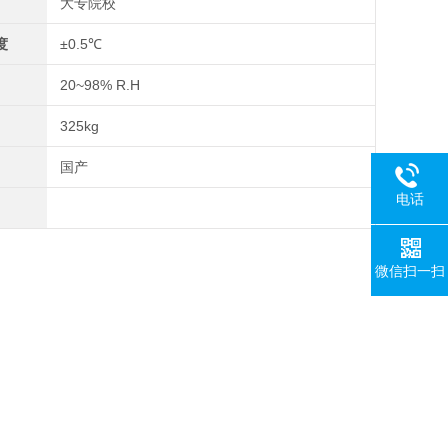
大专院校
度
±0.5℃
20~98% R.H
325kg
国产
电话
微信扫一扫