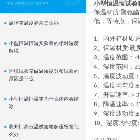
小型恒温恒试验箱
RELATED ARTICLES
保温材质:聚氨
低，等特点，保温
温控箱温度异常怎么办
、内外箱材质
1
:
小型恒温恒湿实验室的相对湿度
、保温材质
硬
2
:
解说
、温度范围：
3
-
、湿度范围：
4
2
环境试验箱做温湿度分布试验的
、温度波动度：
5
原因是什么
、温度均匀度
±
6
:
、升温速率
＞
7
:
3
​小型恒温恒湿箱为什么体内会结
、降温速率
＞
8
:
1
冰
、湿度波动度
±
9
:
、湿度均匀度
10
:
双开门高低温试验箱超压报警怎
么办