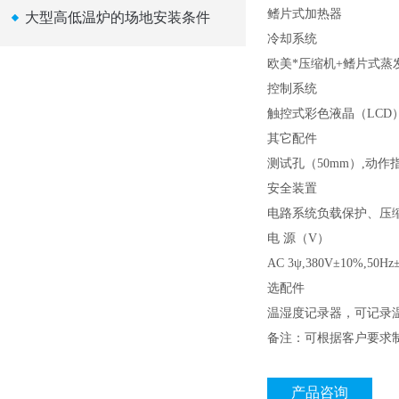
鳍片式加热器
大型高低温炉的场地安装条件
冷却系统
欧美*压缩机+鳍片式蒸
控制系统
触控式彩色液晶（LCD
其它配件
测试孔（50mm）,动
安全装置
电路系统负载保护、压
电 源（V）
AC 3ψ,380V±10%,5
选配件
温湿度记录器，可记录
备注：可根据客户要求
产品咨询