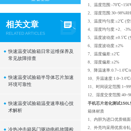
1、温度范围:-70℃~150
2、湿度范围:30~98%RH
3、温度均匀度:≤2℃ (空
相关文章
4、湿度均匀度:+2、-3%
RELATED ARTICLES
5、温度波动度:±0.5℃ 
6、湿度波动度:±2%
快速温变试验箱日常运维保养及
7、温度偏差:±2℃
常见故障排查
8、湿度偏差:±2%
9、降温速率:0.7~1.0℃/m
快速温变试验箱半导体芯片加速
10、升温速度:1.0~3.0℃/
环境可靠性
11、时间设定范围:1~99
12、湿度交变范围:40~9
快速温变试验箱温变速率核心技
手机芯片老化测试150
术解析
箱体材质
1、内胆为进口优质镜面不锈
2、外壳均采用优质冷
冷热冲击箱风门驱动电机故障检