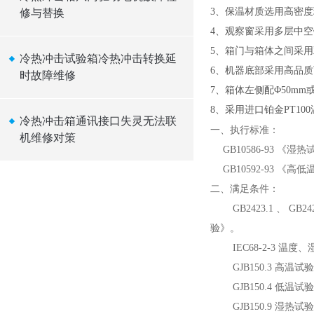
3、保温材质选用高密度
修与替换
4、观察窗采用多层中
5、箱门与箱体之间采
冷热冲击试验箱冷热冲击转换延
6、机器底部采用高品
时故障维修
7、箱体左侧配Φ50m
8、采用进口铂金PT1
冷热冲击箱通讯接口失灵无法联
一、执行标准：
机维修对策
GB10586-93 
GB10592-93 《
二、满足条件：
GB2423.1 、 GB
验》。
IEC68-2-3 温度
GJB150.3 高温试
GJB150.4 低温试
GJB150.9 湿热试