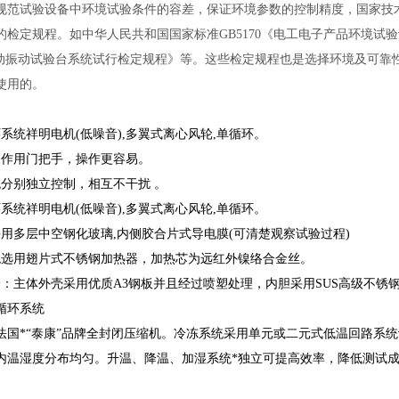
规范试验设备中环境试验条件的容差，保证环境参数的控制精度，国家技
的检定规程。如中华人民共和国国家标准GB5170《电工电子产品环境试验
9《电动振动试验台系统试行检定规程》等。这些检定规程也是选择环境及可
使用的。
系统祥明电机(低噪音),多翼式离心风轮,单循环。
反作用门把手，操作更容易。
统分别独立控制，相互不干扰 。
系统祥明电机(低噪音),多翼式离心风轮,单循环。
采用多层中空钢化玻璃,内侧胶合片式导电膜(可清楚观察试验过程)
统选用翅片式不锈钢加热器，加热芯为远红外镍络合金丝。
分：主体外壳采用优质A3钢板并且经过喷塑处理，内胆采用SUS高级不锈
循环系统
法国*“泰康”品牌全封闭压缩机。冷冻系统采用单元或二元式低温回路系
内温湿度分布均匀。升温、降温、加湿系统*独立可提高效率，降低测试