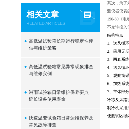
其次，为了
测仪器仪表
相关文章
190-8
RELATED ARTICLES
不允许投入
结构特点
高低温试验箱长期运行稳定性评
1、送风循环
估与维护策略
2、采用无
3、两套系
高低温试验箱常见异常现象排查
4、送风循环
与维修实例
5、观察窗
6、加热系
7、主体部
淋雨试验箱日常维护保养要点，
延长设备使用寿命
冷冻及风路
制冷机采用
使测试区域
快速温变试验箱日常运维保养及
常见故障排查