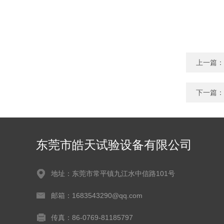
上一篇：
下一篇：
东莞市皓天试验设备有限公司
地址：东莞市常平镇九江水中信路101号
邮箱：1683543290@qq.com
传真：86-0769-81185797