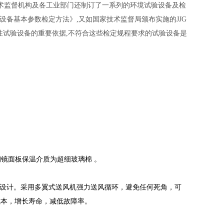
术监督机构及各工业部门还制订了一系列的环境试验设备及检
设备基本参数检定方法》,又如国家技术监督局颁布实施的JJG
靠性试验设备的重要依据,不符合这些检定规程要求的试验设备是
钢镜面板保温介质为超细玻璃棉 。
统设计。采用多翼式送风机强力送风循环，避免任何死角，可
成本，增长寿命，减低故障率。