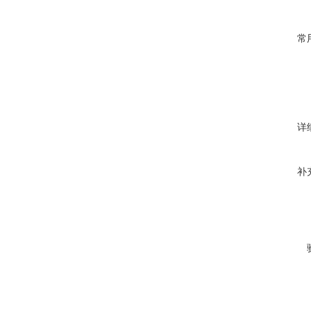
常
详
补