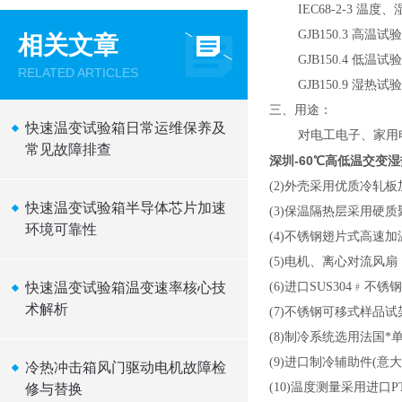
IEC68-2-3 温度
GJB150.3 高温试
相关文章
GJB150.4 低温试
RELATED ARTICLES
GJB150.9 湿热试
三、用途：
快速温变试验箱日常运维保养及
对电工电子、家用电器
常见故障排查
深圳-60℃高低温交变
(2)外壳采用优质冷轧
快速温变试验箱半导体芯片加速
(3)保温隔热层采用硬
环境可靠性
(4)不锈钢翅片式高速加温
(5)电机、离心对流风
快速温变试验箱温变速率核心技
(6)进口SUS304
术解析
(7)不锈钢可移式样品试
(8)制冷系统选用法国*
(9)进口制冷辅助件(
冷热冲击箱风门驱动电机故障检
(10)温度测量采用进口PT
修与替换