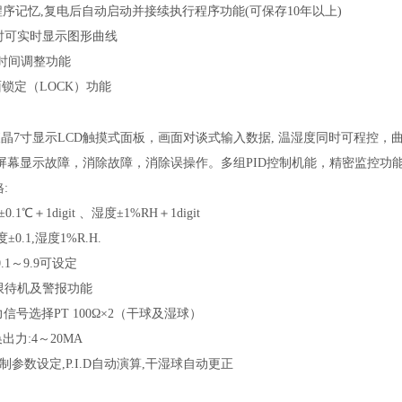
序记忆,复电后自动启动并接续执行程序功能(可保存10年以上)
时可实时显示图形曲线
,时间调整功能
锁定（LOCK）功能
液晶7寸显示LCD触摸式面板，画面对谈式输入数据, 温湿度同时可程控
屏幕显示故障，消除故障，消除误操作。多组PID控制机能，精密监控功
:
0.1℃＋1digit 、湿度±1%RH＋1digit
±0.1,湿度1%R.H.
.1～9.9可设定
限待机及警报功能
信号选择PT 100Ω×2（干球及湿球）
出力:4～20MA
D控制参数设定,P.I.D自动演算,干湿球自动更正