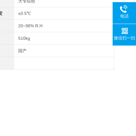
大专院校
度
±0.5℃
电话
20~98% R.H
微信扫一扫
510kg
国产