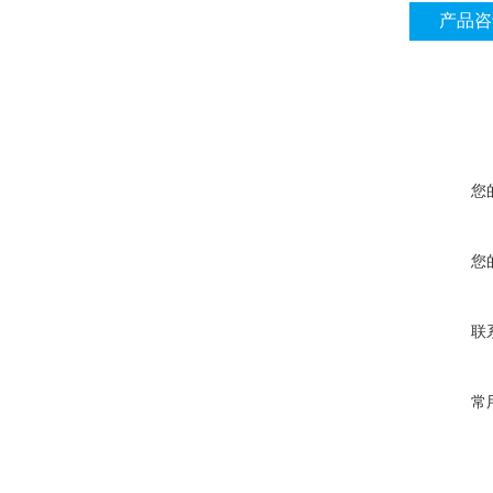
产品咨
您
您
联
常