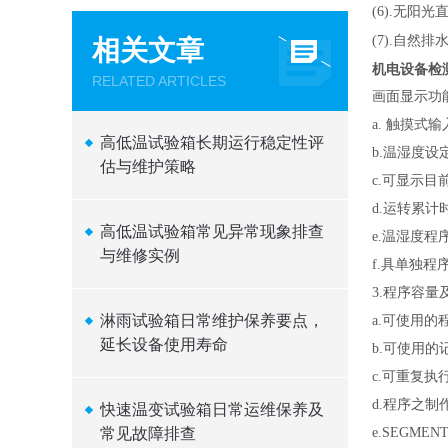
(6).
无阳光
(7).
自然排水
相关文章
机电设备检
RELATED ARTICLES
画面显示功能
a.
触摸式输
高低温试验箱长期运行稳定性评
b.
温湿度设
估与维护策略
c.
可显示目前
d.
运转累计
高低温试验箱常见异常现象排查
e.
温湿度程
与维修实例
f.
具单独程序
3.
程序容量及
淋雨试验箱日常维护保养要点，
a.
可使用的程
延长设备使用寿命
b.
可使用的记忆
c.
可重复执行
d.
程序之制
快速温变试验箱日常运维保养及
常见故障排查
e.SEGMEN