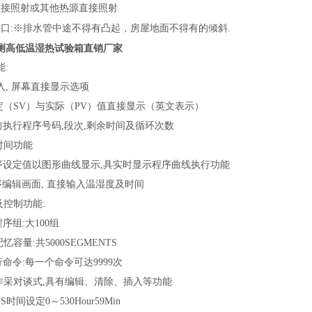
直接照射或其他热源直接照射
口:※排水管中途不得有凸起，房屋地面不得有的倾斜.
测高低温湿热试验箱直销厂家
:
入, 屏幕直接显示选项
定（SV）与实际（PV）值直接显示（英文表示）
执行程序号码,段次,剩余时间及循环次数
时间功能
序设定值以图形曲线显示,具实时显示程序曲线执行功能
编辑画面, 直接输入温湿度及时间
控制功能:
序组:大100组
容量:共5000SEGMENTS
命令:每一个命令可达9999次
作采对谈式,具有编辑、清除、插入等功能
TS
时间设定0～530Hour59Min