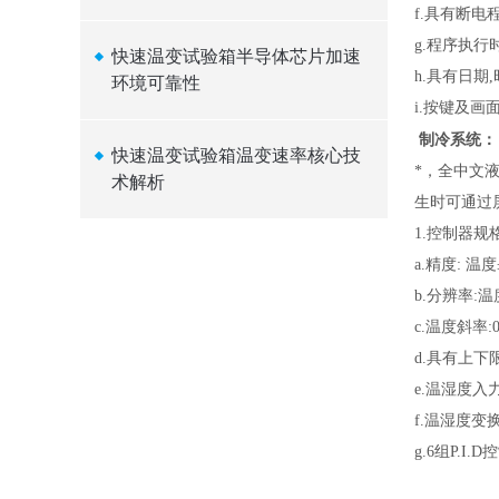
f.
具有断电程
g.
程序执行
快速温变试验箱半导体芯片加速
h.
具有日期
环境可靠性
i.
按键及画面
制冷系统：
快速温变试验箱温变速率核心技
*，全中文
术解析
生时可通过
1.
控制器规格
a.
精度: 温度±
b.
分辨率:温度
c.
温度斜率:0
d.
具有上下
e.
温湿度入力
f.
温湿度变换
g.6
组P.I.