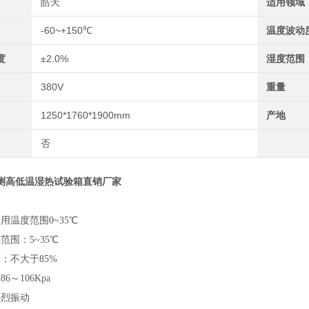
皓天
适用领域
-60~+150℃
温度波动
度
±2.0%
湿度范围
380V
重量
1250*1760*1900mm
产地
否
测高低温湿热试验箱直销厂家
用温度范围0~35℃
范围：5~35℃
：不大于85%
6～106Kpa
强烈振动