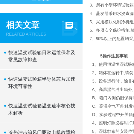
3
、
所有小型环境试验箱
4
、
蒸发器采用水浸查漏
5
、
采用模块化制冷机组
相关文章
6
、
多项安全保护措施,
RELATED ARTICLES
7
、
90%以上的配置均
快速温变试验箱日常运维保养及
5
操作注意事项
常见故障排查
1、使用恒温恒湿试验
2、箱体在运转中,请
快速温变试验箱半导体芯片加速
3、设备运行时，除非
环境可靠性
A、高温湿气冲出箱外;
B、箱门内侧仍旧保持
快速温变试验箱温变速率核心技
C、高温空气可能触发
术解析
D、实验过程中开关箱
4、照明灯除必要时打
5、湿球纱布的安装位
冷热冲击箱风门驱动电机故障检