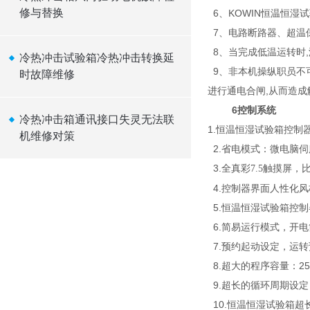
修与替换
6、KOWIN恒温恒湿
7、电路断路器、超温
8、当完成低温运转时,
冷热冲击试验箱冷热冲击转换延
9、非本机操纵职员不可
时故障维修
进行通电合闸,从而造成
6
控制系统
冷热冲击箱通讯接口失灵无法联
1.恒温恒湿试验箱控
机维修对策
2.省电模式：微电脑
3.全真彩
触摸屏，
7.5
4.控制器界面人性化
5.恒温恒湿试验箱控制
6.简易运行模式，开
7.预约起动设定，运
8.超大的程序容量：25
9.超长的循环周期设定：
10.恒温恒湿试验箱超长的定