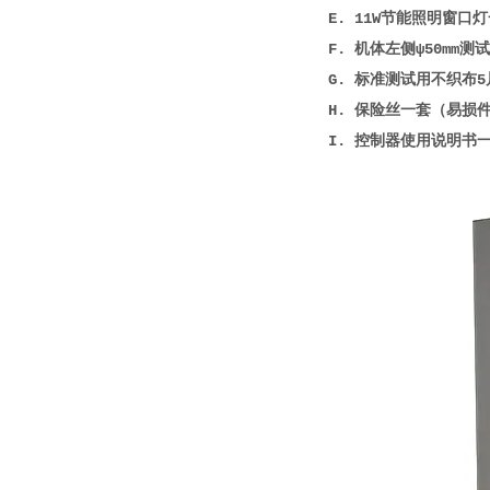
E. 11W节能照明窗口
F. 机体左侧ψ50mm
G. 标准测试用不织布5
H. 保险丝一套（易损
I. 控制器使用说明书