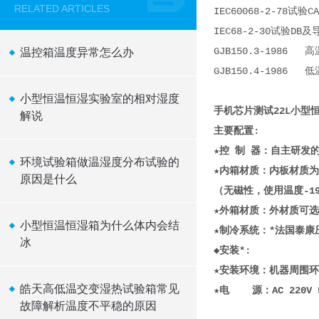
RELATED ARTICLES
IEC60068-2-78试验
IEC68-2-30试验DB
GJB150.3-1986 
温控箱温度异常怎么办
GJB150.4-1986 
小型恒温恒湿实验室的相对湿度
手机芯片测试22L小型
解说
主要配置:
★控 制 器：自主研发的
环境试验箱做温湿度分布试验的
★内箱材质：内板材质为
原因是什么
（无磁性，使用温度-19
★外箱材质：外材质可
​小型恒温恒湿箱为什么体内会结
★制冷系统：*法国泰康压
冰
◆安装*:
★安装环境：机器周围环境
皓天高低温交变湿热试验箱常见
★电 源：AC 220V
故障解析温度不平稳的原因