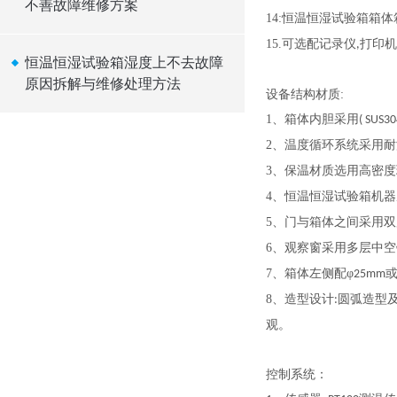
不善故障维修方案
14:
恒温恒湿试验箱箱体
15.
可选配记录仪
打印机
,
恒温恒湿试验箱湿度上不去故障
原因拆解与维修处理方法
设备结构材质
:
1
、箱体内胆采用
( SUS30
2
、温度循环系统采用耐
3
、保温材质选用高密度
4
、恒温恒湿试验箱机器
5
、门与箱体之间采用双
6
、观察窗采用多层中空
7
、箱体左侧配φ
或
25mm
8
、造型设计
圆弧造型
:
观。
控制系统：