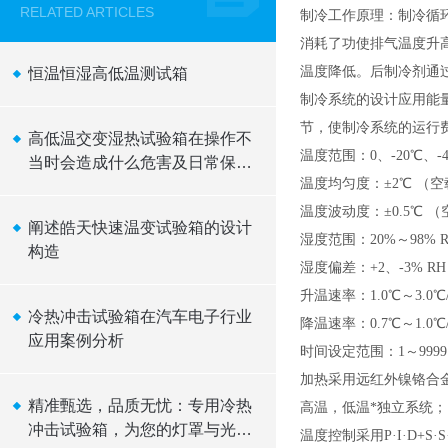
RELATED ARTICLES
制冷工作原理：制冷循
消耗了功使排气温度升
温度降低。后制冷剂通
恒温恒湿高低温测试箱
制冷系统的设计应用能
节，使制冷系统的运行
高低温交变湿热试验箱在操作不
温度范围：0、-20℃、-40
当时会造成什么危害及日常保养
温度均匀度：±2℃ （
措施介绍
温度波动度：±0.5℃ 
阐述皓天快速温变试验箱的设计
湿度范围：20%～98% 
构造
湿度偏差：+2、-3% RH
升温速率：1.0℃～3.0℃/
冷热冲击试验箱在汽车电子行业
降温速率：0.7℃～1.0℃/
应用案例分析
时间设定范围：1～9999
加热采用远红外镍铬合
精准甄选，品质无忧：专用冷热
高温，低温*独立系统；
冲击试验箱，为您的灯罩与光源
温度控制采用P·I·D+S