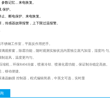
护，参数记忆，来电恢复。
载 保护。
动停止、断电保护、来电恢复。
诊断，传感器故障报警，上下限过温报警。
。
。
镜面不锈钢工作室，平面反作用把手。
化玻璃观察窗，除霜功能，随时观测实验状况内置独立蒸汽加湿，湿度均 匀
心强制送风，温度更均匀。
进口压缩机，环保R404冷媒，喷液冷却、喷液化霜功能，保证制冷稳定高效。
滑轮，移动便捷。
屏幕液晶触摸 控制器，程式编辑简易，中英文可选，实时显
询