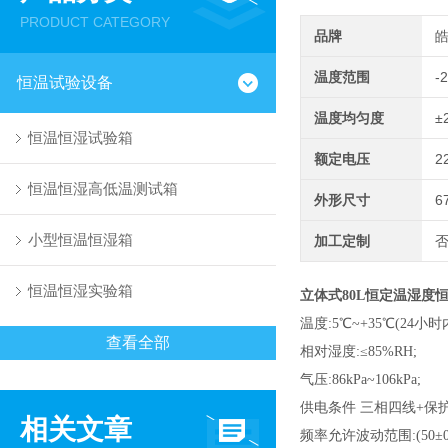
PRODUCT CATEGORY
品牌
温度范围
-
恒温试验设备
温度均匀度
±
恒温恒湿试验箱
额定电压
2
恒温恒湿高低温测试箱
外形尺寸
6
小型恒温恒湿箱
加工定制
恒温恒湿实验箱
立体式80L恒定温湿度
温度:5℃~+35℃(24小时
查看全部
相对湿度:≤85%RH;
气压:86kPa~106kPa;
供电条件 三相四线+保护地
相关文章
频率允许波动范围:(50±0.