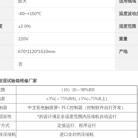
皓天
适用领域
-60~+150℃
温度波动
度
±2.0%
湿度范围
220V
重量
670*1120*1510mm
产地
否
恒湿试验箱维修厂家
范围
（10）20～98%RH
偏差
±3%(＞75%RH), ±5%(≤75%R上)
制器
中文彩色触摸屏+ PLC控制器（控制软件自行开发）
适应性
*的设计满足全温度范围内压缩机自动运行
行方式
定值运行、程序运行
冷压缩机
进口全封闭压缩机