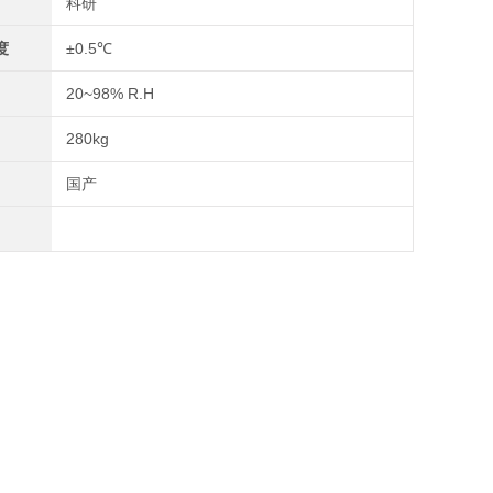
科研
度
±0.5℃
20~98% R.H
280kg
国产