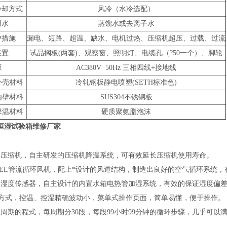
冷却方式
风冷（水冷选配）
用水
蒸馏水或去离子水
护措施
漏电、短路、超温、缺水、电机过热、压缩机超压、过载、过流
装置
试品搁板(两套)、观察窗、照明灯、电缆孔（?50一个）、脚轮
源
AC380V 50Hz
三相四线+接地线
外壳材料
冷轧钢板静电喷塑(SETH标准色)
内壁材料
SUS304
不锈钢板
保温材料
硬质聚氨脂泡沫
恒湿试验箱维修厂家
牌压缩机，自主研发的压缩机降温系统，可有效延长压缩机使用寿命。
KEL管流循环风机，配上*设计的风道结构，
制造出良好的空气循环系统，
牌湿度传感器，自主设计的内置水箱
电热管
加湿系统，有效的保证湿度偏
制方式，控温、控湿精确波动小，菜单式操作页面，简单易懂，便于操作。
个周期的程式，每周期分30段，每段99小时99分钟的循环步骤，几乎可