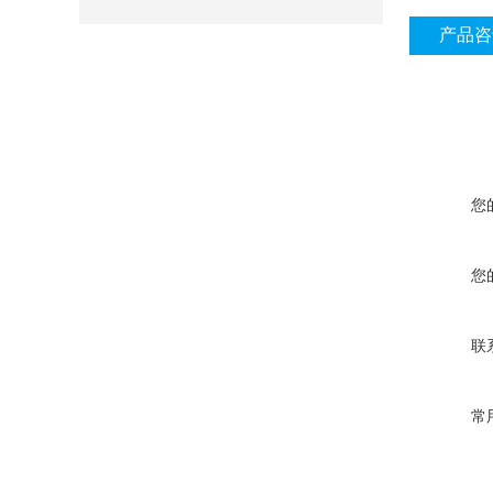
产品咨
您
您
联
常