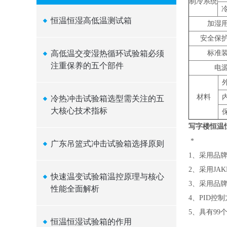
制冷系统
恒温恒湿高低温测试箱
加湿
安全保
高低温交变湿热循环试验箱必须
标准
注重保养的五个部件
电
材料
冷热冲击试验箱选型需关注的五
大核心技术指标
写字楼恒温
*
广东吊篮式冲击试验箱选择原则
1、
采用品
2、
采用JA
快速温变试验箱温控原理与核心
3、
采用品
性能全面解析
4、
PID控
5、
具有99
恒温恒湿试验箱的作用