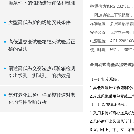
境条件下的性能进行评估和检测
器
通信功能
RS-232
附加功能
上下限报警，
大型高低温炉的场地安装条件
标准配置
多层加热除霜
安全装置
无熔丝开关、
电源配置
AC1 220V 60
高低温交变试验箱结束试验后正
确的做法
使用环境
5℃～＋30℃ ≤
全自动式高低温湿热试
阐述高低温交变湿热试验箱检测
引出线孔（测试孔）的功效是什
（一）制冷系统：
么？
1.高低温湿热试验箱制
氙灯老化试验中样品架转速对老
2.冷冻系统采用单元或
化均匀性影响分析
（二）风路循环系统：
1.采用多翼式离心送风
2.风路循环出风回风设
3.采用可上、下、左、