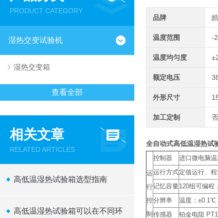
PRODUCT CATEGORY
品牌
温度范围
-
湿热交变试验机
温度均匀度
±
湿热交变箱
额定电压
3
查看全部
外形尺寸
1
加工定制
相关文章
全自动式高低温湿热试
RELATED ARTICLES
控制器
进口微电脑温
运行方式
定值运行、程
运
高低温湿热试验箱选型指南
记忆容量
120组可编程
行
控
分辨率
温度：±0.1℃
高低温湿热试验箱可以在不同环
制
传感器
铂金电阻 PT1