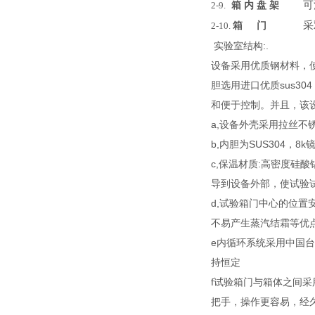
箱
内
盘
架
可
2-9.
箱
门
采
2-10.
实验室结构:.
设备采用优质钢材料，
胆选用进口优质sus3
和便于控制。并且，该
a,设备外壳采用拉丝
b,内胆为SUS304，
c,保温材质:高密度硅
导到设备外部，使试验
d,试验箱门中心的位
不易产生蒸汽结霜等优
e内循环系统采用中国
持恒定
f试验箱门与箱体之间
把手，操作更容易，经