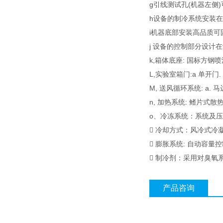
g引线测试孔(机器左侧
h设备的制冷系统安装
i机器底部安装高品质
j 设备的控制部分设
k,箱体底座: 国标方钢喷
L,实验室箱门:a 单开门
M, 送风循环系统: a. 马达
n, 加热系统: 鳍片式
o、冷冻系统：系统及压
 冷却方式：风冷式冷凝
 膨胀系统: 自动容量
 制冷剂：采用对臭氧系
产品咨询