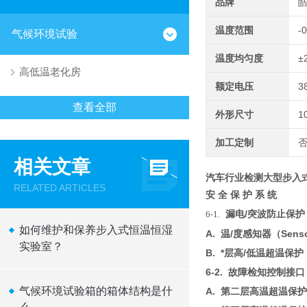
品牌
温度范围
-
气候环境试验
温度均匀度
±
高低温老化房
额定电压
3
查看全部
外形尺寸
1
加工定制
相关文章
汽车行业检测大型步入
RELATED ARTICLES
安
全
保
护
系
统
漏电
/
突波防止保护
6
-1.
如何维护和保养步入式恒温恒湿
A
.
温
/
度感知器
（Sens
实验室？
B
.
*层高
/
低温超温保护
6
-2. 故障检知控制接
气候环境试验箱的箱体结构是什
A.
第二层高温超温保
护