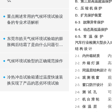
么
B.
第三层高温超温保
护
C
.
压
缩
机
保
护
D
.
扩充保护装
置
重点阐述常用的气候环境试验设
备的专业术语解析
6
-
3
故障异常保
护
.
6-4.
动态高低温保
护
6
-
5.
常
温
保
护
东莞市皓天气候环境试验箱的膨
汽车行业检测大型步入
胀阀后结霜了是由什么问题引起
结
构
设
计
的？
内外箱材质
内
2-1.
气候环境试验型的正确规范操作
外
箱
灯
源
高
2-2.
同温层结构设
计
有
2-3.
冷热冲击试验箱通过温度快速装
观
测
视
窗
观
2-4.
换实现了产品的恶劣环境试验
窗口防汗设
计
采
2-5.
测
试
孔
可
2-6.
机
台
滑
轮
采
2-7.
保
温
层
保
2-8.