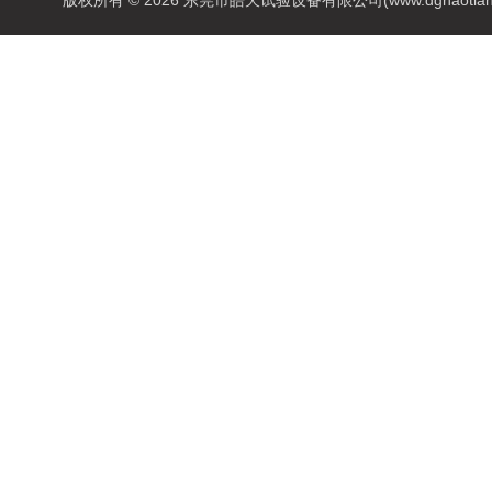
版权所有 © 2026 东莞市皓天试验设备有限公司(www.dghaotian17.c