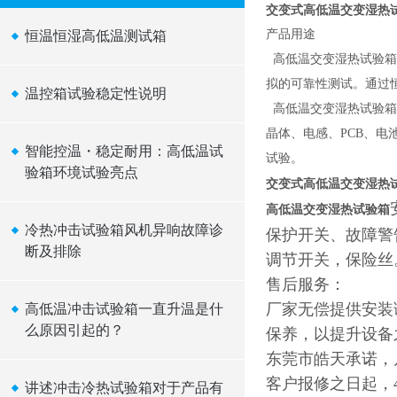
交变式高低温交变湿热
产品用途
恒温恒湿高低温测试箱
高低温交变湿热试验箱
拟的可靠性测试。通过
温控箱试验稳定性说明
高低温交变湿热试验箱适
晶体、电感、PCB、
智能控温・稳定耐用：高低温试
试验。
验箱环境试验亮点
交变式高低温交变湿热
高低温交变湿热试验箱
冷热冲击试验箱风机异响故障诊
保护开关、故障警
断及排除
调节开关，保险丝
售后服务：
厂家无偿提供安装
高低温冲击试验箱一直升温是什
么原因引起的？
保养，以提升设备
东莞市皓天承诺，
客户报修之日起，
讲述冲击冷热试验箱对于产品有