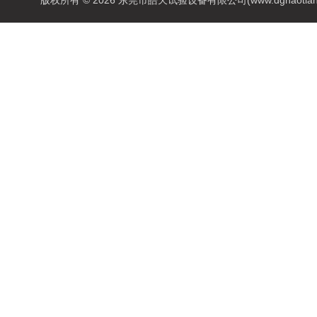
版权所有 © 2026 东莞市皓天试验设备有限公司(www.dghaotian17.c