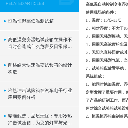
RELATED ARTICLES
高低温自动控制交变湿
使用现场的条件：
1．温度：15℃~35℃
恒温恒湿高低温测试箱
2．相对湿度：不大于85
3．周围无强烈振动、
高低温交变湿热试验箱在操作不
4．周围无高浓度粉尘
当时会造成什么危害及日常保养
5．无阳光直接照射或
措施介绍
6．周围无强烈气流，
阐述皓天快速温变试验箱的设计
7．试验箱应放置平稳
构造
系统组成：
1、能同时施加温度、
冷热冲击试验箱在汽车电子行业
定型发挥了重要作用，
应用案例分析
了产品的研制工作。而
何对综合试验箱试验设
精准甄选，品质无忧：专用冷热
2、恒温恒湿箱由制冷
冲击试验箱，为您的灯罩与光源