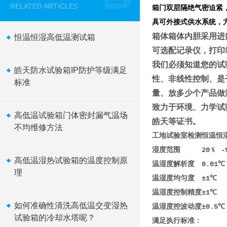
RELATED ARTICLES
箱门双层隔绝气密迫紧
具可外接式供水系统，
箱体箱体内胆采用进口
恒温恒湿高低温测试箱
可选配记录仪，打印
我们必须知道您的试
皓天防水试验箱IP防护等级满足
性、非线性控制、是
标准
量、放多少个产品做
致力于环境、力学试
高低温试验箱门体密封漏气温场
皓天等证书。
不均维修方法
工地试验室检测恒温恒
湿度范围
20﹪ 
高低温湿热试验箱的温度控制原
温湿度解析度
0.01
理
温湿度均匀度
±1℃ 
温湿度控制精度
±1℃ 
如何准确性清洗高低温交变湿热
温湿度控波动度
±0.5℃
试验箱的冷却水塔呢？
满足执行标准：