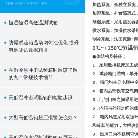
RELATED ARTICLES
加热系统：全独立系统
加湿系统：外置隔离式
除湿系统：采用蒸发器
恒温恒湿高低温测试箱
供水系统：加湿供水采
制冷系统：法国原装“
防爆试验箱温场均匀性优化 提升
0℃~+150℃恒
电池测试数据精度
体结构及特征：
箱
1．采用数控机床加工
在做冷热冲击试验箱时应该了解
2．试验箱门结构：单
的九个常规技术细节
3. 箱门均带导电膜
4．箱内后部设有空气
高低温冲击试验箱的检验步骤
5．门与门框之间采用
6．内箱与外箱之间的
7. 箱内风道采用双
大型高低温箱超压报警怎么办？
和冷却的能力，大幅改
8. 出风口为不锈钢可
高低温交变湿热试验箱有哪三点